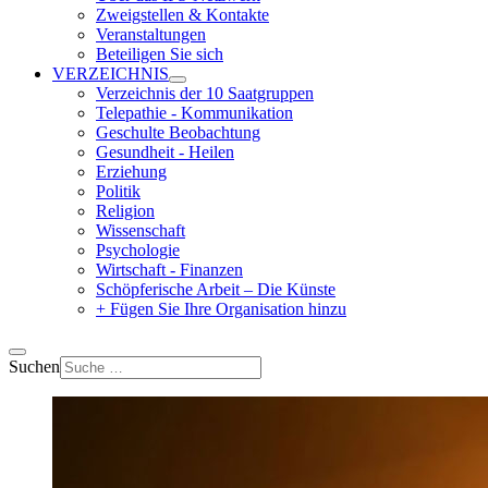
Zweigstellen & Kontakte
Veranstaltungen
Beteiligen Sie sich
VERZEICHNIS
Verzeichnis der 10 Saatgruppen
Telepathie - Kommunikation
Geschulte Beobachtung
Gesundheit - Heilen
Erziehung
Politik
Religion
Wissenschaft
Psychologie
Wirtschaft - Finanzen
Schöpferische Arbeit – Die Künste
+ Fügen Sie Ihre Organisation hinzu
Suchen