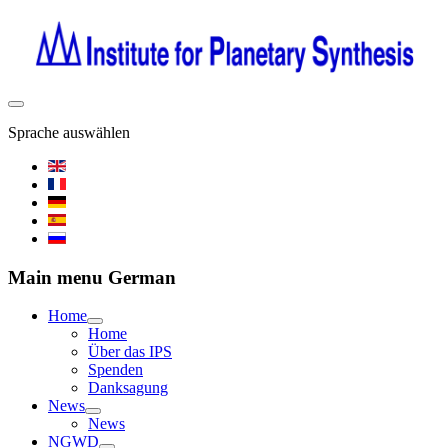
Sprache auswählen
Main menu German
Home
Home
Über das IPS
Spenden
Danksagung
News
News
NGWD