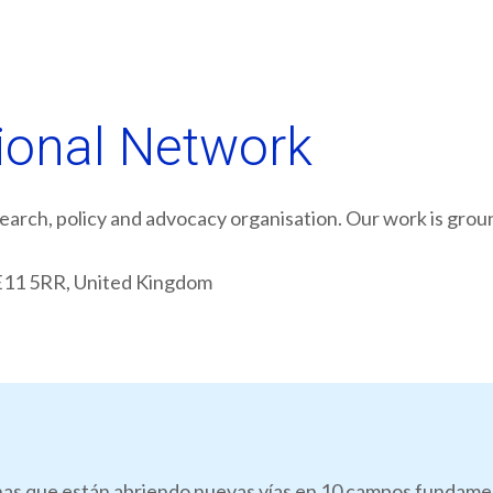
tional Network
search, policy and advocacy organisation. Our work is grou
E11 5RR, United Kingdom
as que están abriendo nuevas vías en 10 campos fundamenta