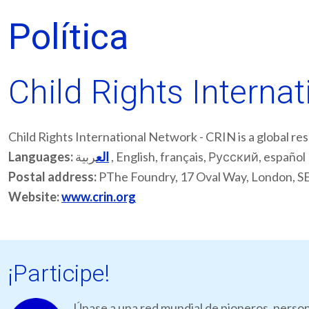
Política
Child Rights Interna
Child Rights International Network - CRIN is a global re
Languages:
الع
ربية , English, français, Русский, español
Postal address:
PThe Foundry, 17 Oval Way, London, S
Website:
www.crin.org
¡Participe!
Únase a una red mundial de pioneros, person