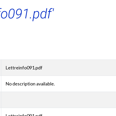
fo091.pdf'
Lettreinfo091.pdf
No description available.
Lettreinfo091.pdf