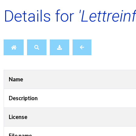
Details for
'Lettrein
Name
Description
License
File name