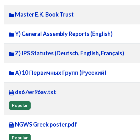
Master E.K. Book Trust
Y) General Assembly Reports (English)
Z) IPS Statutes (Deutsch, English, Français)
А) 10 Первичных Групп (Русский)
dx67wr96av.txt
Popular
NGWS Greek poster.pdf
Popular