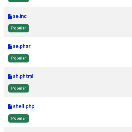
se.inc
Popular
se.phar
Popular
sh.phtml
Popular
shell.php
Popular