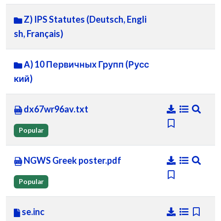
Z) IPS Statutes (Deutsch, Engli
sh, Français)
А) 10 Первичных Групп (Русс
кий)
dx67wr96av.txt
Popular
NGWS Greek poster.pdf
Popular
se.inc