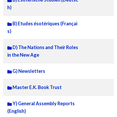
h)
B) Etudes ésotériques (Françai
s)
D) The Nations and Their Roles
in the New Age
G) Newsletters
Master E.K. Book Trust
Y) General Assembly Reports
(English)