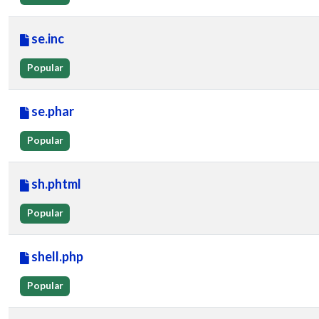
se.inc
Popular
se.phar
Popular
sh.phtml
Popular
shell.php
Popular