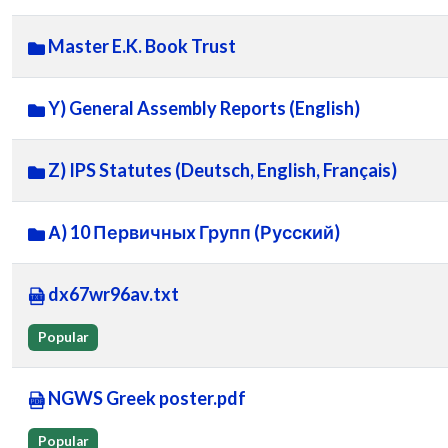
Master E.K. Book Trust
Y) General Assembly Reports (English)
Z) IPS Statutes (Deutsch, English, Français)
А) 10 Первичных Групп (Русский)
dx67wr96av.txt
Popular
NGWS Greek poster.pdf
Popular