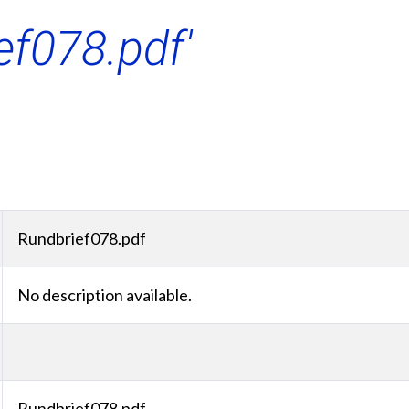
ef078.pdf'
Rundbrief078.pdf
No description available.
Rundbrief078.pdf