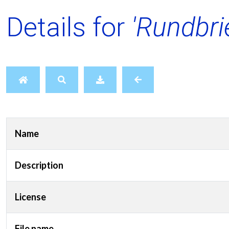
Details for
'Rundbri
Name
Description
License
File name