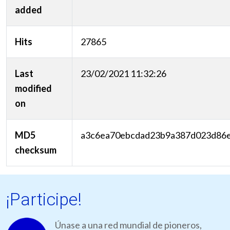
added
Hits
27865
Last
23/02/2021 11:32:26
modified
on
MD5
a3c6ea70ebcdad23b9a387d023d86
checksum
¡Participe!
Únase a una red mundial de pioneros,