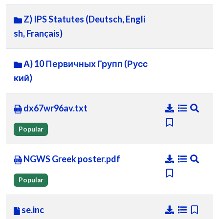
Z) IPS Statutes (Deutsch, Engli
sh, Français)
А) 10 Первичных Групп (Русс
кий)
dx67wr96av.txt
Popular
NGWS Greek poster.pdf
Popular
se.inc