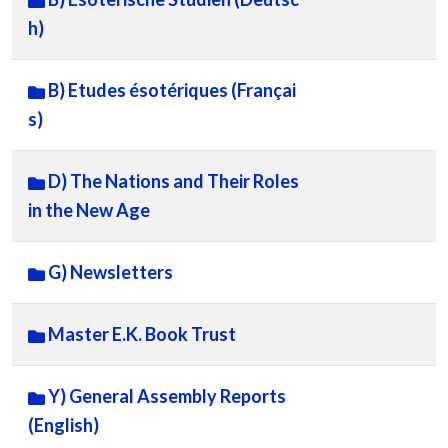
h)
B) Etudes ésotériques (Françai
s)
D) The Nations and Their Roles
in the New Age
G) Newsletters
Master E.K. Book Trust
Y) General Assembly Reports
(English)