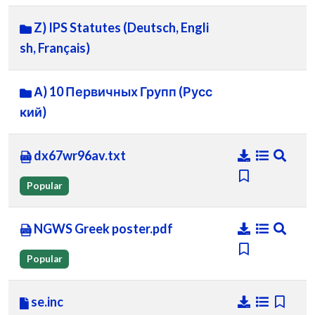
Z) IPS Statutes (Deutsch, Engli
sh, Français)
А) 10 Первичных Групп (Русс
кий)
dx67wr96av.txt
Popular
NGWS Greek poster.pdf
Popular
se.inc