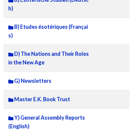
h)
B) Etudes ésotériques (Françai
s)
D) The Nations and Their Roles
in the New Age
G) Newsletters
Master E.K. Book Trust
Y) General Assembly Reports
(English)