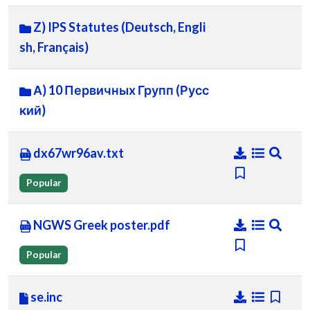
Z) IPS Statutes (Deutsch, Engli
sh, Français)
А) 10 Первичных Групп (Русс
кий)
dx67wr96av.txt
Popular
NGWS Greek poster.pdf
Popular
se.inc