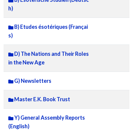
h)
B) Etudes ésotériques (Françai
s)
D) The Nations and Their Roles
in the New Age
G) Newsletters
Master E.K. Book Trust
Y) General Assembly Reports
(English)