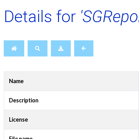
Details for
'SGRepor
Name
Description
License
File name