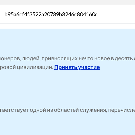
b95a6cf4f3522a20789b8246c804160c
ионеров, людей, привносящих нечто новое в десят
ровой цивилизации.
Принять участие
ветствует одной из областей служения, перечисл