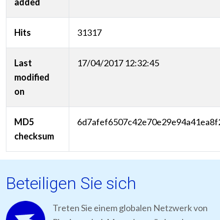
added
Hits
31317
Last
17/04/2017 12:32:45
modified
on
MD5
6d7afef6507c42e70e29e94a41ea8f
checksum
Beteiligen Sie sich
Treten Sie einem globalen Netzwerk von