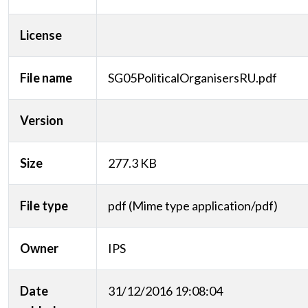
License
File name
SG05PoliticalOrganisersRU.pdf
Version
Size
277.3 KB
File type
pdf (Mime type application/pdf)
Owner
IPS
Date
31/12/2016 19:08:04