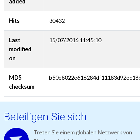
added
Hits
30432
Last
15/07/2016 11:45:10
modified
on
MD5
b50e8022e616284df11183d92ec18
checksum
Beteiligen Sie sich
Treten Sie einem globalen Netzwerk von