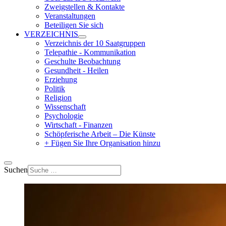
Zweigstellen & Kontakte
Veranstaltungen
Beteiligen Sie sich
VERZEICHNIS
Verzeichnis der 10 Saatgruppen
Telepathie - Kommunikation
Geschulte Beobachtung
Gesundheit - Heilen
Erziehung
Politik
Religion
Wissenschaft
Psychologie
Wirtschaft - Finanzen
Schöpferische Arbeit – Die Künste
+ Fügen Sie Ihre Organisation hinzu
Suchen