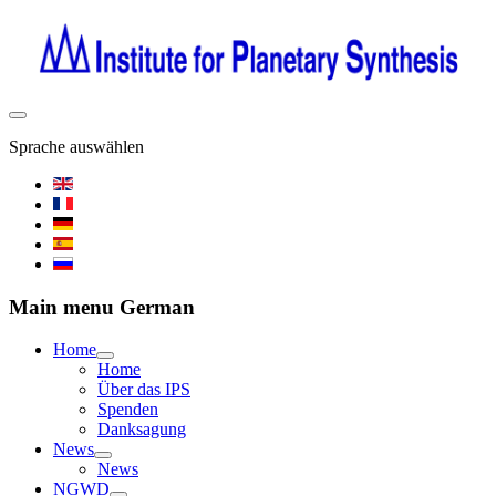
Sprache auswählen
Main menu German
Home
Home
Über das IPS
Spenden
Danksagung
News
News
NGWD