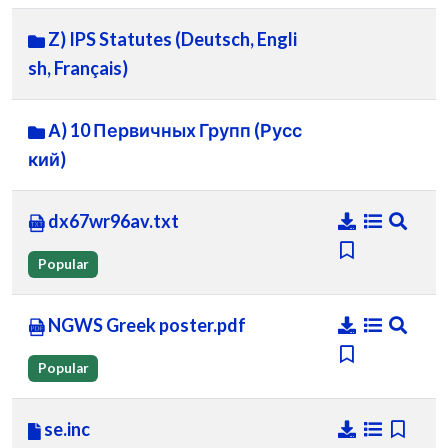
Z) IPS Statutes (Deutsch, Engli
sh, Français)
А) 10 Первичных Групп (Русс
кий)
dx67wr96av.txt
Popular
NGWS Greek poster.pdf
Popular
se.inc