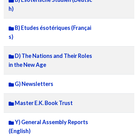
h)
B) Etudes ésotériques (Françai
s)
D) The Nations and Their Roles
in the New Age
G) Newsletters
Master E.K. Book Trust
Y) General Assembly Reports
(English)