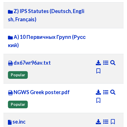
Z) IPS Statutes (Deutsch, Engli
sh, Français)
А) 10 Первичных Групп (Русс
кий)
dx67wr96av.txt
Popular
NGWS Greek poster.pdf
Popular
se.inc