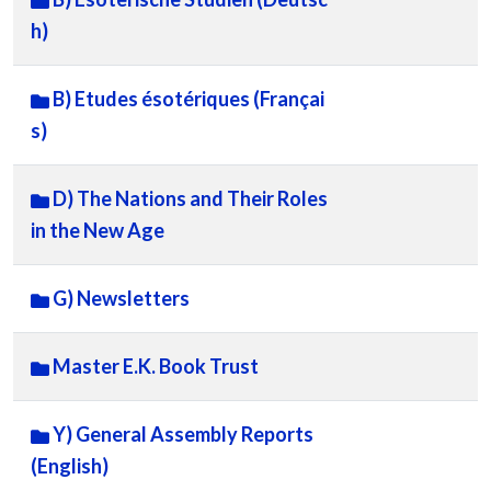
h)
B) Etudes ésotériques (Françai
s)
D) The Nations and Their Roles
in the New Age
G) Newsletters
Master E.K. Book Trust
Y) General Assembly Reports
(English)