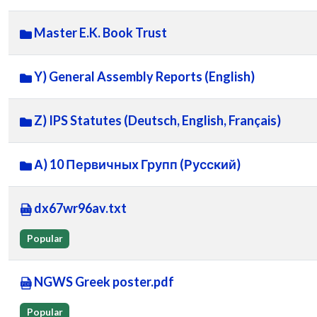
Master E.K. Book Trust
Y) General Assembly Reports (English)
Z) IPS Statutes (Deutsch, English, Français)
А) 10 Первичных Групп (Русский)
dx67wr96av.txt
Popular
NGWS Greek poster.pdf
Popular