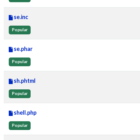
se.inc
Popular
se.phar
Popular
sh.phtml
Popular
shell.php
Popular