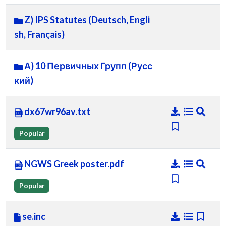
Z) IPS Statutes (Deutsch, Engli
sh, Français)
А) 10 Первичных Групп (Русс
кий)
dx67wr96av.txt
Popular
NGWS Greek poster.pdf
Popular
se.inc