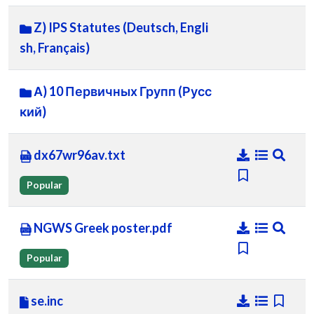
Z) IPS Statutes (Deutsch, Engli
sh, Français)
А) 10 Первичных Групп (Русс
кий)
dx67wr96av.txt
Popular
NGWS Greek poster.pdf
Popular
se.inc