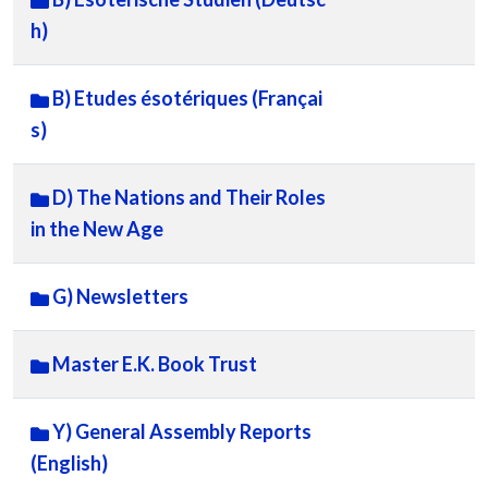
h)
B) Etudes ésotériques (Françai
s)
D) The Nations and Their Roles
in the New Age
G) Newsletters
Master E.K. Book Trust
Y) General Assembly Reports
(English)