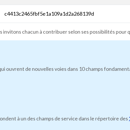
c4413c2465fbf5e1a109a1d2a268139d
 invitons chacun à contribuer selon ses possibilités pour 
i ouvrent de nouvelles voies dans 10 champs fondamentaux d
pondent à un des champs de service dans le répertoire des