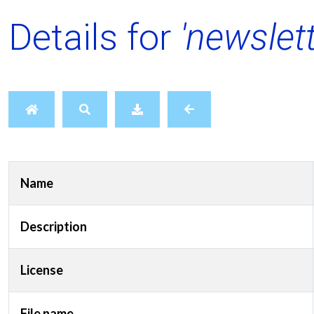
Details for
'newslet
Name
Description
License
File name